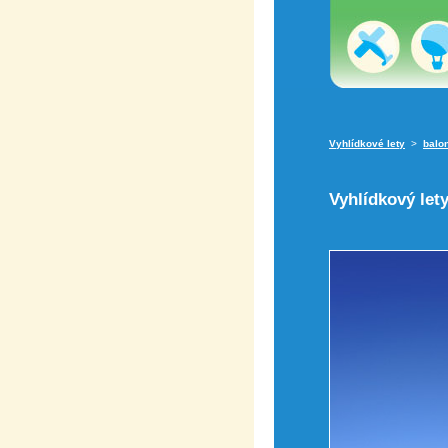
Vyhlídkové lety
>
balo
Vyhlídkový let