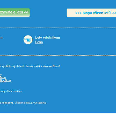
em
Lety vrtulníkem
Brno
ě vyhlídkových letů chcete zažít v okrese Brno?
no
 Brno
lky Brno
nevyužívá cookies.
é-lety.com
. Všechna práva vyhrazena.