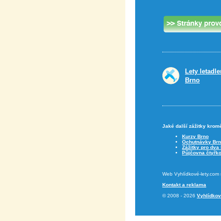
Lety letadl
Brno
Jaké další zážitky krom
Kurzy Brno
Ochutnávky Br
Zážitky pro dva
Půjčovna čtyřko
Web Vyhlídkové-lety.com 
Kontakt a reklama
© 2008 - 2026
Vyhlídkov