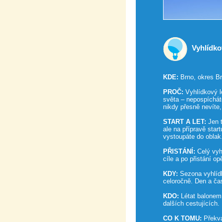
Vyhlídk
KDE:
Brno, okres B
PROČ:
Vyhlídkový le
světa – nepospícháte
nikdy přesně nevíte
START A LET:
Jen t
ale na přípravě sta
vystoupáte do oblak
PŘISTÁNÍ:
Celý vyh
cíle a po přistání o
KDY:
Sezona vyhlídk
celoročně. Den a ča
KDO:
Létat balonem 
dalších cestujících.
CO K TOMU:
Překva