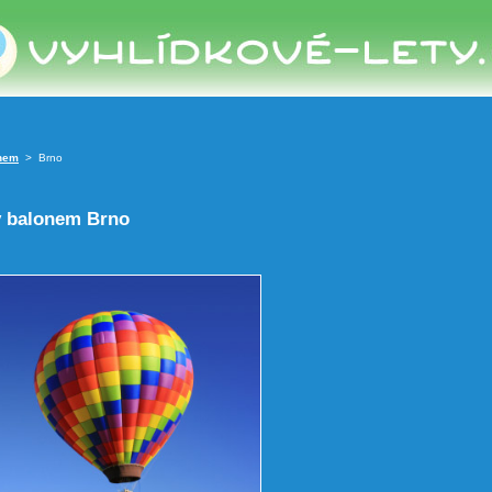
nem
> Brno
y balonem Brno