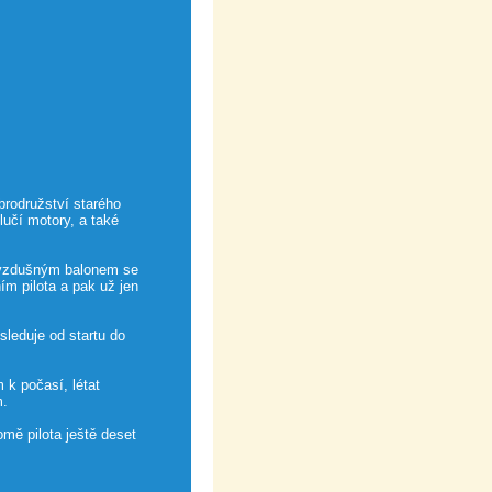
brodružství starého
lučí motory, a také
rkovzdušným balonem se
m pilota a pak už jen
leduje od startu do
 k počasí, létat
m.
mě pilota ještě deset