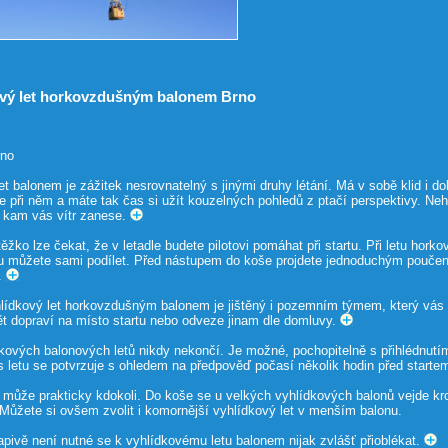
ový let horkovzdušným balonem Brno
rno
t balonem je zážitek nesrovnatelný s jinými druhy létání. Má v sobě klid i do
 při něm a máte tak čas si užít kouzelných pohledů z ptačí perspektivy. Neh
, kam vás vítr zanese.
ěžko lze čekat, že v letadle budete pilotovi pomáhat při startu. Při letu ho
rtu můžete sami podílet. Před nástupem do koše projdete jednoduchým poučení
.
lídkový let horkovzdušným balonem je jištěný i pozemním týmem, který vás s
pět dopraví na místo startu nebo odveze jinam dle domluvy.
ových balonových letů nikdy nekončí. Je možné, pochopitelně s přihlédnutím
s letu se potvrzuje s ohledem na předpověď počasí několik hodin před starte
může prakticky kdokoli. Do koše se u velkých vyhlídkových balonů vejde kro
 Můžete si ovšem zvolit i komornější vyhlídkový let v menším balonu.
pivě není nutné se k vyhlídkovému letu balonem nijak zvlášť přioblékat.