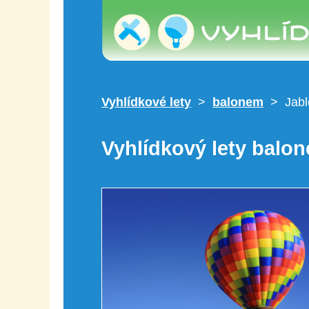
Vyhlídkové lety
>
balonem
> Jabl
Vyhlídkový lety balo