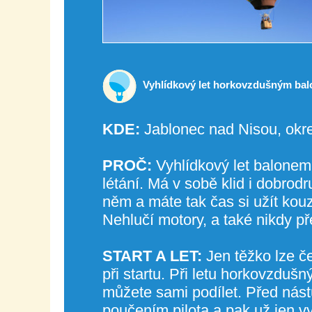
Vyhlídkový let horkovzdušným ba
KDE:
Jablonec nad Nisou, okr
PROČ:
Vyhlídkový let balonem 
létání. Má v sobě klid i dobrod
něm a máte tak čas si užít kouz
Nehlučí motory, a také nikdy p
START A LET:
Jen těžko lze če
při startu. Při letu horkovzduš
můžete sami podílet. Před ná
poučením pilota a pak už jen v