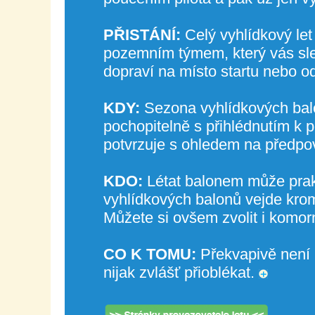
PŘISTÁNÍ:
Celý vyhlídkový let
pozemním týmem, který vás sledu
dopraví na místo startu nebo o
KDY:
Sezona vyhlídkových balo
pochopitelně s přihlédnutím k p
potvrzuje s ohledem na předpov
KDO:
Létat balonem může prakt
vyhlídkových balonů vejde kromě
Můžete si ovšem zvolit i komor
CO K TOMU:
Překvapivě není 
nijak zvlášť přioblékat.