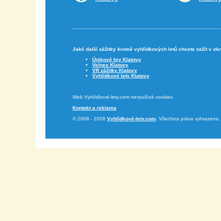
Jaké další zážitky kromě vyhlídkových letů chcete zažít v ok
Únikové hry Klatovy
Velnes Klatovy
VR zážitky Klatovy
Vyhlídkové lety Klatovy
Web Vyhlídkové-lety.com nevyužívá cookies.
Kontakt a reklama
© 2008 - 2026
Vyhlídkové-lety.com
. Všechna práva vyhrazena.