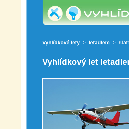
Vyhlídkové lety
>
letadlem
> Klat
Vyhlídkový let letadl