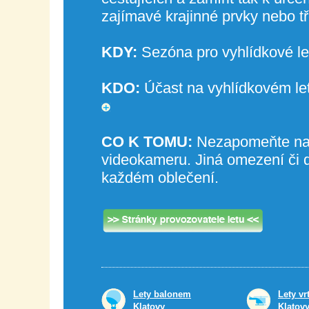
zajímavé krajinné prvky nebo t
KDY:
Sezóna pro vyhlídkové let
KDO:
Účast na vyhlídkovém let
CO K TOMU:
Nezapomeňte na s
videokameru. Jiná omezení či d
každém oblečení.
Lety balonem
Lety vr
Klatovy
Klatov