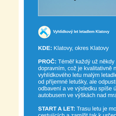
Vyhlídkový let letadlem Klatovy
KDE:
Klatovy, okres Klatovy
PROČ:
Téměř každý už někdy c
dopravním, což je kvalitativně
vyhlídkového letu malým letadl
od příjemné letušky, ale odpustít
odbavení a ve výsledku spíše 
autobusem ve výškách nad mra
START A LET:
Trasu letu je m
cestujících a zamířit tak k ur