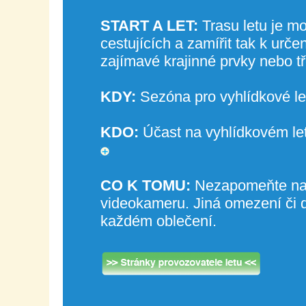
START A LET:
Trasu letu je m
cestujících a zamířit tak k ur
zajímavé krajinné prvky nebo t
KDY:
Sezóna pro vyhlídkové let
KDO:
Účast na vyhlídkovém let
CO K TOMU:
Nezapomeňte na s
videokameru. Jiná omezení či d
každém oblečení.