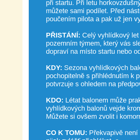
při startu. Při letu horkovzduš
můžete sami podílet. Před ná
poučením pilota a pak už jen v
PŘISTÁNÍ:
Celý vyhlídkový let
pozemním týmem, který vás sledu
dopraví na místo startu nebo o
KDY:
Sezona vyhlídkových balo
pochopitelně s přihlédnutím k p
potvrzuje s ohledem na předpov
KDO:
Létat balonem může prakt
vyhlídkových balonů vejde kromě
Můžete si ovšem zvolit i komor
CO K TOMU:
Překvapivě není 