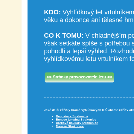
KDO:
Vyhlídkový let vrtulníke
věku a dokonce ani tělesné hmo
CO K TOMU:
V chladnějším poč
však setkáte spíše s potřebou s
pohodlí a lepší výhled. Rozhod
vyhlídkovému letu vrtulníkem f
Jaké další zážitky kromě vyhlídkových letů chcete zažít v ok
Degustace Strakonice
Bungee jumping Strakonice
Dárkové poukazy Strakonice
Masáže Strakonice