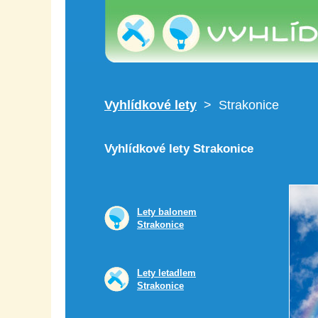
Vyhlídkové lety
> Strakonice
Vyhlídkové lety Strakonice
Lety balonem
Strakonice
Lety letadlem
Strakonice