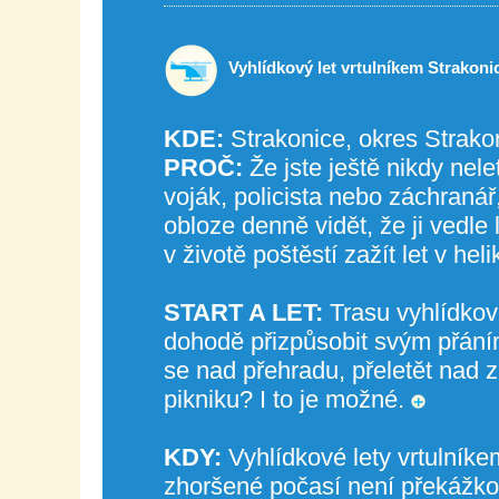
Vyhlídkový let vrtulníkem Strakoni
KDE:
Strakonice, okres Strako
PROČ:
Že jste ještě nikdy nele
voják, policista nebo záchranář
obloze denně vidět, že ji vedle 
v životě poštěstí zažít let v hel
START A LET:
Trasu vyhlídkov
dohodě přizpůsobit svým přáním
se nad přehradu, přeletět nad
pikniku? I to je možné.
KDY:
Vyhlídkové lety vrtulníke
zhoršené počasí není překážko