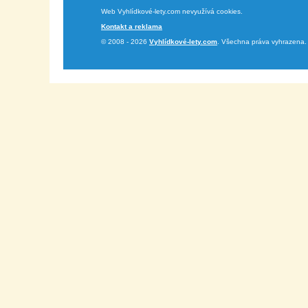
Web Vyhlídkové-lety.com nevyužívá cookies.
Kontakt a reklama
© 2008 - 2026
Vyhlídkové-lety.com
. Všechna práva vyhrazena.